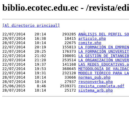
biblio.ecotec.edu.ec - /revista/ed
[Al directorio principal]
22/07/2014    20:14       293285 
ANÁLISIS DEL PERFIL SO
29/07/2014    16:38        18415 
articulo.php
28/07/2014    10:14        22675 
comite.php
22/07/2014    20:19       155813 
LA FORMACIÓN EN EMPREN
22/07/2014    20:25       176373 
LA FORMACIÓN UNIVERSIT
22/07/2014    21:02       198691 
LA GESTIÓN DE INTANGIB
22/07/2014    21:20       253514 
LA ORGANIZACIÓN UNIVER
22/07/2014    19:37       141168 
LAS REDES EDUCATIVAS.p
22/07/2014    19:53       368645 
METODOLOGÍA DE VALIDAC
22/07/2014    19:31       232128 
MODELO TEÓRICO PARA LA
28/07/2014    10:14        33666 
normas_pub.php
28/07/2014    10:14        27937 
resnonverba.php
25/06/2015     8:46      2539371 
revista_completa.pdf
28/07/2014    10:14        25172 
sistema_arb.php