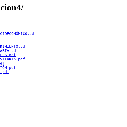
icion4/
CIOECONÓMICO.pdf
DIMIENTO.pdf
ARIA.pdf
LES.pdf
SITARIA.pdf
df
IÓN.pdf
.pdf