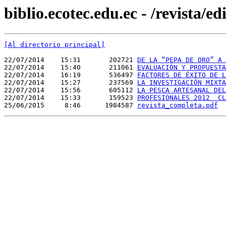
biblio.ecotec.edu.ec - /revista/ed
[Al directorio principal]
22/07/2014    15:31       202721 
DE LA “PEPA DE ORO” A 
22/07/2014    15:40       211061 
EVALUACIÓN Y PROPUESTA
22/07/2014    16:19       536497 
FACTORES DE ÉXITO DE L
22/07/2014    15:27       237569 
LA INVESTIGACIÓN MIXTA
22/07/2014    15:56       605112 
LA PESCA ARTESANAL DEL
22/07/2014    15:33       159523 
PROFESIONALES 2012  CL
25/06/2015     8:46      1984587 
revista_completa.pdf