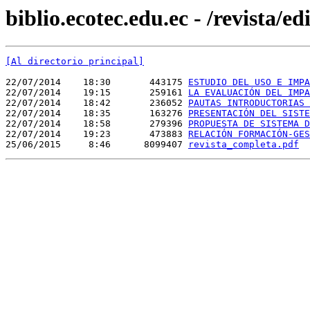
biblio.ecotec.edu.ec - /revista/ed
[Al directorio principal]
22/07/2014    18:30       443175 
ESTUDIO DEL USO E IMPA
22/07/2014    19:15       259161 
LA EVALUACIÓN DEL IMPA
22/07/2014    18:42       236052 
PAUTAS INTRODUCTORIAS 
22/07/2014    18:35       163276 
PRESENTACIÓN DEL SISTE
22/07/2014    18:58       279396 
PROPUESTA DE SISTEMA D
22/07/2014    19:23       473883 
RELACIÓN FORMACIÓN-GES
25/06/2015     8:46      8099407 
revista_completa.pdf